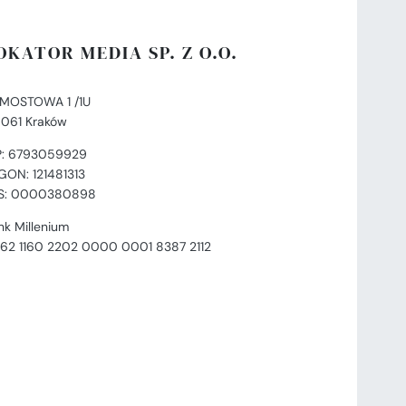
OKATOR MEDIA SP. Z O.O.
. MOSTOWA 1 /1U
-061 Kraków
P: 6793059929
GON: 121481313
S: 0000380898
nk Millenium
 62 1160 2202 0000 0001 8387 2112