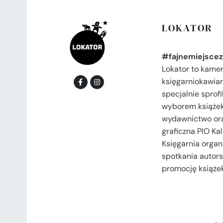
LOKATOR
#fajnemiejscez
Lokator to kame
księgarniokawiar
specjalnie spro
wyborem książek
wydawnictwo or
graficzna PIO Kal
Księgarnia organi
spotkania autors
promocję książek