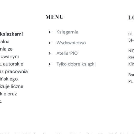
MENU
L
Księgarnia
ul
ksiazkami
31
ralna
Wydawnictwo
nia ze
NI
AtelierPIO
filowanym
RE
, autorskie
Tylko dobre książki
KR
az pracownia
Ba
ińskiego.
PL
zuje liczne
kie oraz
.