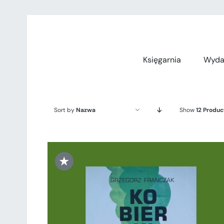
Przejdź
do
zawartości
Księgarnia
Wyda
Sort by
Nazwa
Show
12 Produc
★