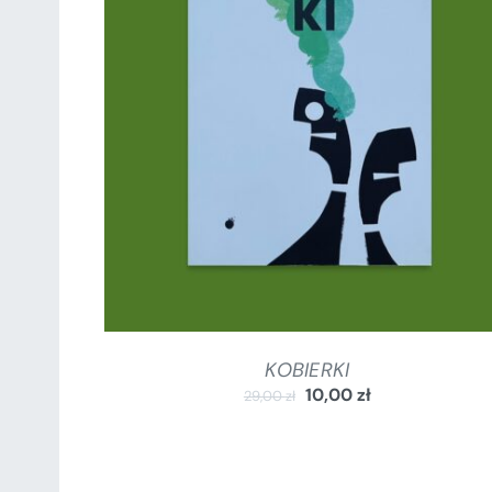
DODAJ DO KOSZYKA
/
SZCZEGÓŁY
KOBIERKI
10,00
zł
29,00
zł