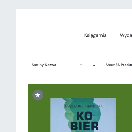
Przejdź
do
zawartości
Księgarnia
Wyda
Sort by
Nazwa
Show
36 Produ
★