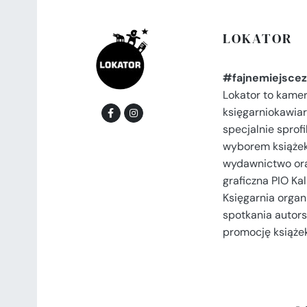
LOKATOR
#fajnemiejscez
Lokator to kame
księgarniokawiar
specjalnie spro
wyborem książek
wydawnictwo or
graficzna PIO Kal
Księgarnia organi
spotkania autors
promocję książek