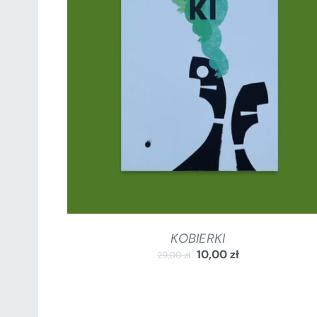
DODAJ DO KOSZYKA
/
SZCZEGÓŁY
KOBIERKI
10,00
zł
29,00
zł