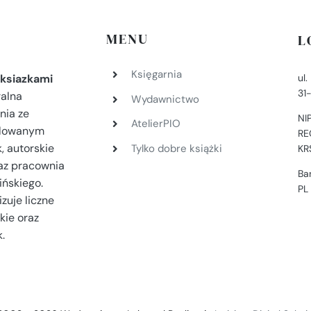
MENU
L
Księgarnia
ul
ksiazkami
31
ralna
Wydawnictwo
nia ze
NI
AtelierPIO
filowanym
RE
, autorskie
Tylko dobre książki
KR
az pracownia
Ba
ińskiego.
PL
zuje liczne
kie oraz
.