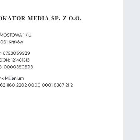
OKATOR MEDIA SP. Z O.O.
. MOSTOWA 1 /1U
-061 Kraków
P: 6793059929
GON: 121481313
S: 0000380898
nk Millenium
 62 1160 2202 0000 0001 8387 2112