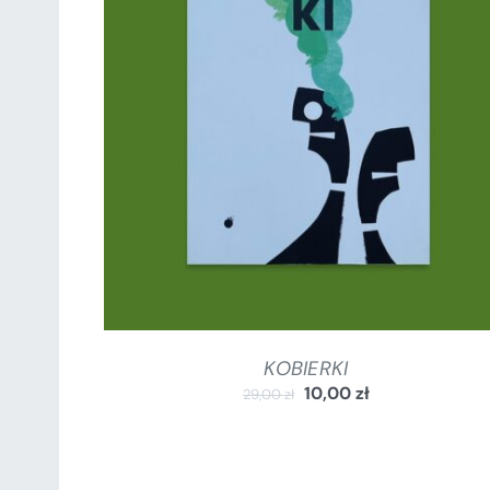
DODAJ DO KOSZYKA
/
SZCZEGÓŁY
KOBIERKI
10,00
zł
29,00
zł