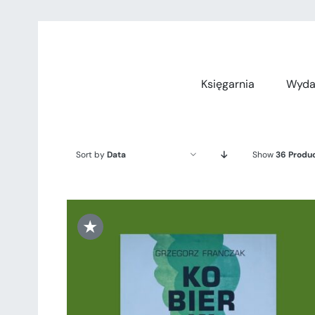
Przejdź
do
zawartości
Księgarnia
Wyda
Sort by
Data
Show
36 Produ
★