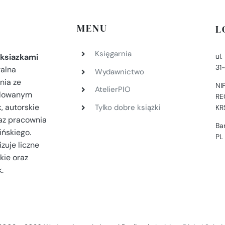
MENU
L
Księgarnia
ul
ksiazkami
31
ralna
Wydawnictwo
nia ze
NI
AtelierPIO
filowanym
RE
, autorskie
Tylko dobre książki
KR
az pracownia
Ba
ińskiego.
PL
zuje liczne
kie oraz
.