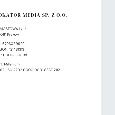
OKATOR MEDIA SP. Z O.O.
. MOSTOWA 1 /1U
-061 Kraków
P: 6793059929
GON: 121481313
S: 0000380898
nk Millenium
 62 1160 2202 0000 0001 8387 2112