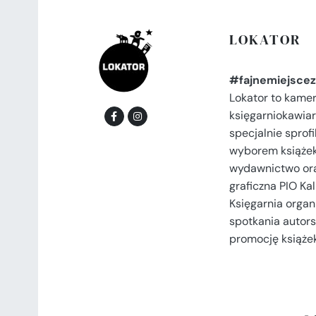
LOKATOR
#fajnemiejscez
Lokator to kame
księgarniokawiar
specjalnie spro
wyborem książek
wydawnictwo or
graficzna PIO Kal
Księgarnia organi
spotkania autors
promocję książek