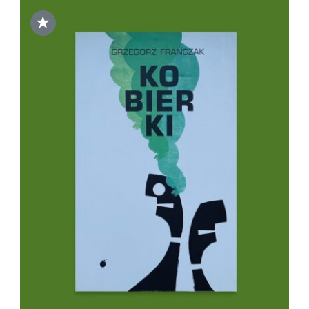
★
DODAJ DO KOSZYKA
/
SZCZEGÓŁY