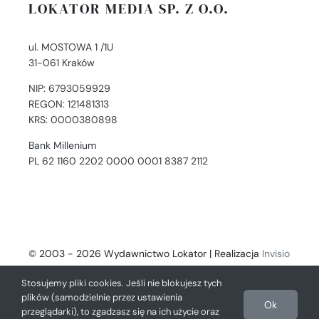
LOKATOR MEDIA SP. Z O.O.
ul. MOSTOWA 1 /1U
31-061 Kraków
NIP: 6793059929
REGON: 121481313
KRS: 0000380898
Bank Millenium
PL 62 1160 2202 0000 0001 8387 2112
© 2003 - 2026 Wydawnictwo Lokator | Realizacja
Invisio
- Digital Solutions
Stosujemy pliki cookies. Jeśli nie blokujesz tych
plików (samodzielnie przez ustawienia
Ok
przeglądarki), to zgadzasz się na ich użycie oraz