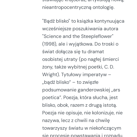
nieantropocentryczną ontologię.
"Bądź blisko" to książka kontynuująca
wcześniejsze poszukiwania autora
"Science and the Steepleflower"
(1998), ale i wyjątkowa. Do troski o
świat dołącza się tu dramat
osobistej utraty (po nagłej śmierci
żony, także wybitnej poetki, C. D.
Wright). Tytułowy imperatyw –
„bądź blisko” – to zwięzłe
podsumowanie ganderowskiej „ars
poetica”. Poezja, która słucha, jest
blisko, obok, razem z drugą istotą.
Poezja nie opisuje, nie kolonizuje, nie
nazywa, lecz z chwili na chwilę
towarzyszy światu w niekończącym
się procesie powstawania i rozpadu.