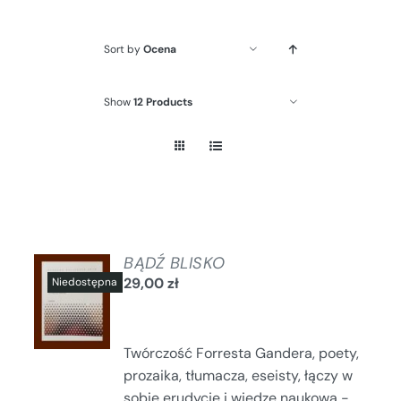
Sort by
Ocena
Show
12 Products
BĄDŹ BLISKO
29,00
zł
SZCZEGÓŁY
Twórczość Forresta Gandera, poety,
prozaika, tłumacza, eseisty, łączy w
sobie erudycję i wiedzę naukową -