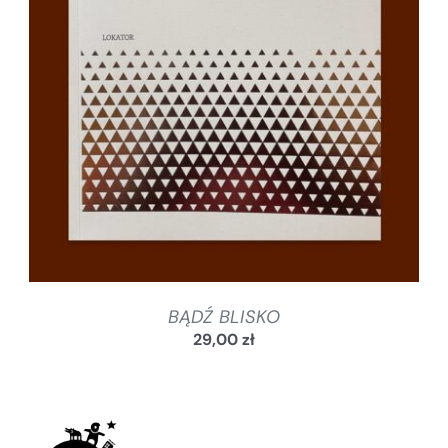
SZCZEGÓŁY
BĄDŹ BLISKO
29,00
zł