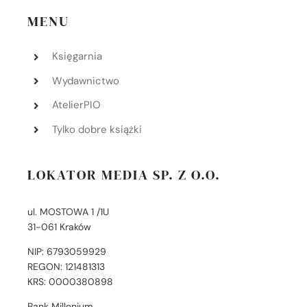
MENU
Księgarnia
Wydawnictwo
AtelierPIO
Tylko dobre książki
LOKATOR MEDIA SP. Z O.O.
ul. MOSTOWA 1 /1U
31-061 Kraków
NIP: 6793059929
REGON: 121481313
KRS: 0000380898
Bank Millenium