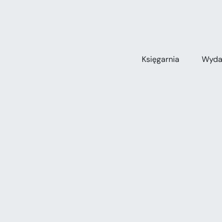
Przejdź
do
zawartości
Księgarnia
Wyda