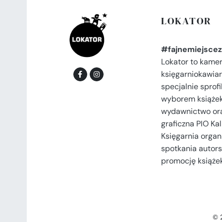
LOKATOR
#fajnemiejscez
Lokator to kame
księgarniokawiar
specjalnie spro
wyborem książek
wydawnictwo or
graficzna PIO Kal
Księgarnia organi
spotkania autors
promocję książek
© 