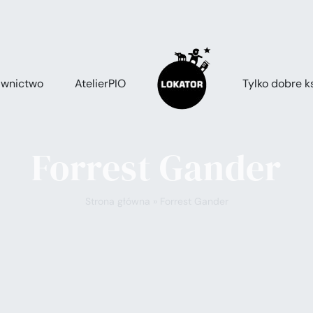
wnictwo
AtelierPIO
Tylko dobre ks
Forrest Gander
Strona główna
»
Forrest Gander