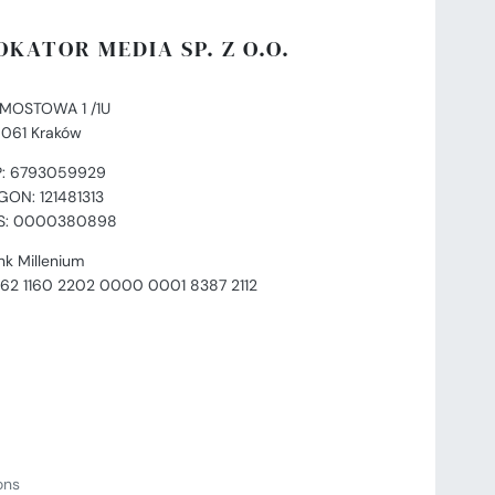
OKATOR MEDIA SP. Z O.O.
. MOSTOWA 1 /1U
-061 Kraków
P: 6793059929
GON: 121481313
S: 0000380898
nk Millenium
 62 1160 2202 0000 0001 8387 2112
ions