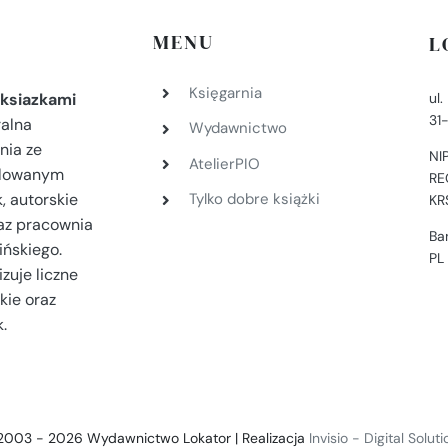
MENU
L
Księgarnia
ul
ksiazkami
31
ralna
Wydawnictwo
nia ze
NI
AtelierPIO
filowanym
RE
, autorskie
Tylko dobre książki
KR
az pracownia
Ba
ińskiego.
PL
zuje liczne
kie oraz
.
2003 - 2026 Wydawnictwo Lokator | Realizacja
Invisio - Digital Solut