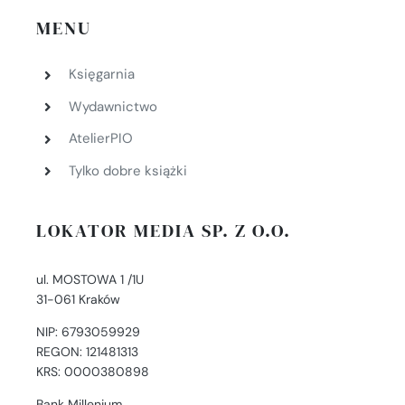
MENU
Księgarnia
Wydawnictwo
AtelierPIO
Tylko dobre książki
LOKATOR MEDIA SP. Z O.O.
ul. MOSTOWA 1 /1U
31-061 Kraków
NIP: 6793059929
REGON: 121481313
KRS: 0000380898
Bank Millenium