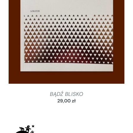
SZCZEGÓŁY
BĄDŹ BLISKO
29,00
zł