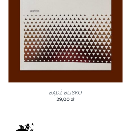
SZCZEGÓŁY
BĄDŹ BLISKO
29,00
zł