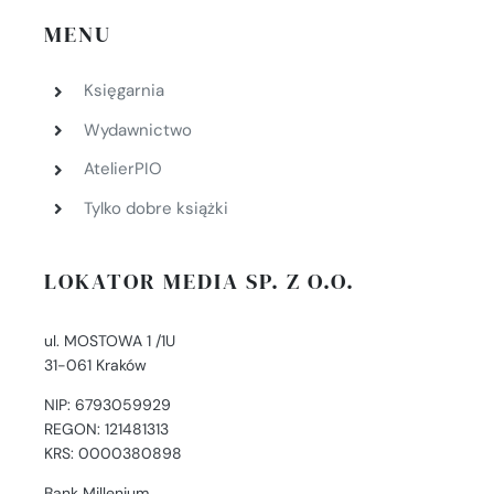
MENU
Księgarnia
Wydawnictwo
AtelierPIO
Tylko dobre książki
LOKATOR MEDIA SP. Z O.O.
ul. MOSTOWA 1 /1U
31-061 Kraków
NIP: 6793059929
REGON: 121481313
KRS: 0000380898
Bank Millenium