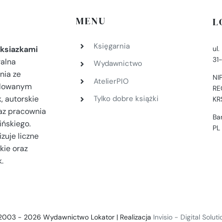
MENU
L
Księgarnia
ul
ksiazkami
31
ralna
Wydawnictwo
nia ze
NI
AtelierPIO
filowanym
RE
, autorskie
Tylko dobre książki
KR
az pracownia
Ba
ińskiego.
PL
zuje liczne
kie oraz
.
2003 - 2026 Wydawnictwo Lokator | Realizacja
Invisio - Digital Solut