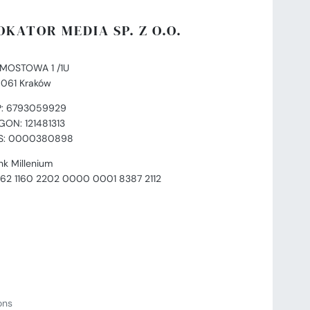
OKATOR MEDIA SP. Z O.O.
. MOSTOWA 1 /1U
-061 Kraków
P: 6793059929
GON: 121481313
S: 0000380898
nk Millenium
 62 1160 2202 0000 0001 8387 2112
ions