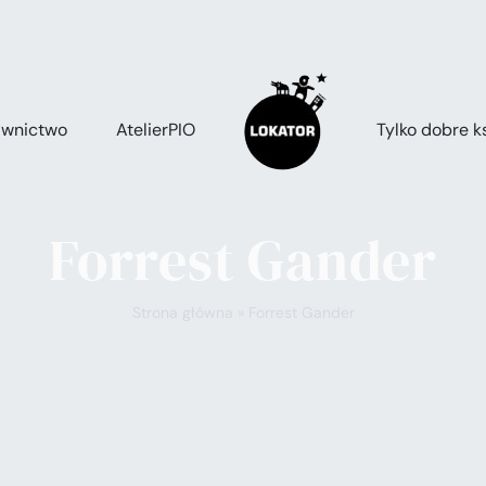
wnictwo
AtelierPIO
Tylko dobre ks
Forrest Gander
Strona główna
»
Forrest Gander