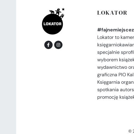
LOKATOR
#fajnemiejscez
Lokator to kame
księgarniokawiar
specjalnie spro
wyborem książek
wydawnictwo or
graficzna PIO Kal
Księgarnia organi
spotkania autors
promocję książek
© 