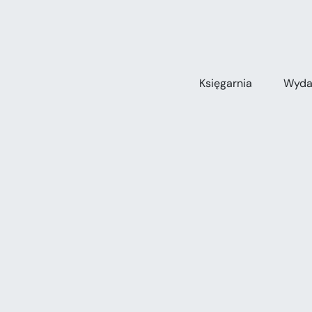
Przejdź
do
zawartości
Księgarnia
Wyda