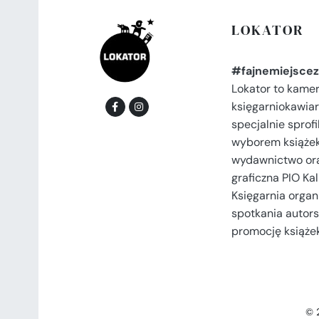
LOKATOR
#fajnemiejscez
Lokator to kame
księgarniokawiar
specjalnie spro
wyborem książek
wydawnictwo or
graficzna PIO Kal
Księgarnia organi
spotkania autors
promocję książek
© 