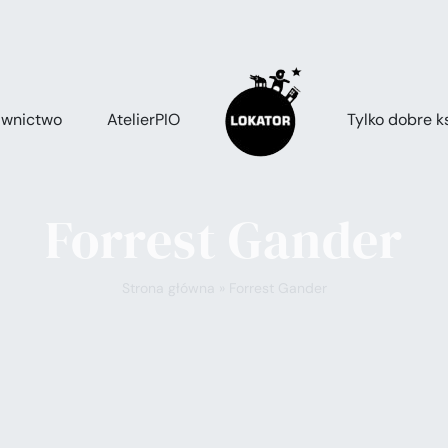
wnictwo
AtelierPIO
Tylko dobre ks
Forrest Gander
Strona główna
»
Forrest Gander