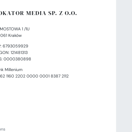
OKATOR MEDIA SP. Z O.O.
. MOSTOWA 1 /1U
-061 Kraków
P: 6793059929
GON: 121481313
S: 0000380898
nk Millenium
 62 1160 2202 0000 0001 8387 2112
ions