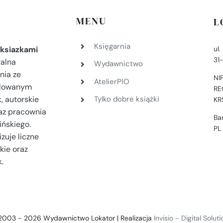
MENU
L
Księgarnia
ul
ksiazkami
31
ralna
Wydawnictwo
nia ze
NI
AtelierPIO
filowanym
RE
, autorskie
Tylko dobre książki
KR
az pracownia
Ba
ińskiego.
PL
zuje liczne
kie oraz
.
2003 - 2026 Wydawnictwo Lokator | Realizacja
Invisio - Digital Solut