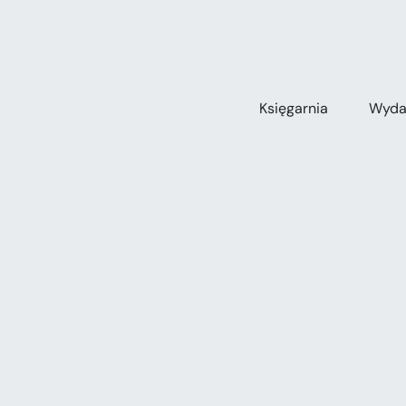
Przejdź
do
zawartości
Księgarnia
Wyda