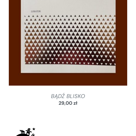
SZCZEGÓŁY
BĄDŹ BLISKO
29,00
zł