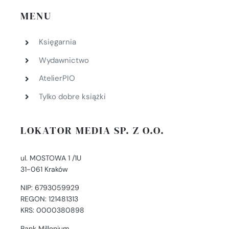
MENU
Księgarnia
Wydawnictwo
AtelierPIO
Tylko dobre książki
LOKATOR MEDIA SP. Z O.O.
ul. MOSTOWA 1 /1U
31-061 Kraków
NIP: 6793059929
REGON: 121481313
KRS: 0000380898
Bank Millenium