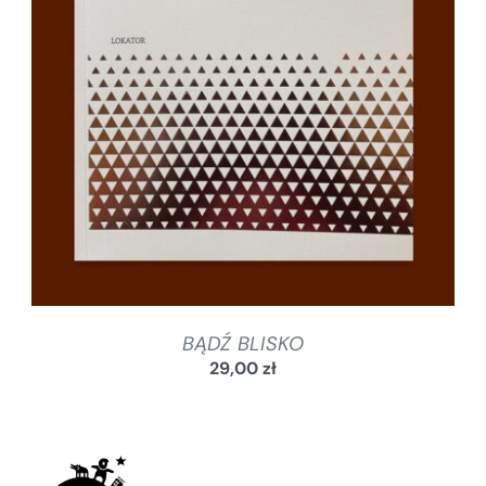
SZCZEGÓŁY
BĄDŹ BLISKO
29,00
zł