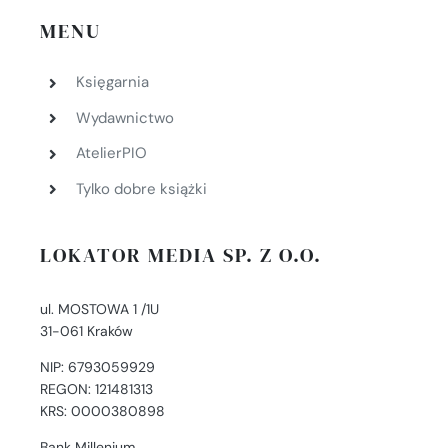
MENU
Księgarnia
Wydawnictwo
AtelierPIO
Tylko dobre książki
LOKATOR MEDIA SP. Z O.O.
ul. MOSTOWA 1 /1U
31-061 Kraków
NIP: 6793059929
REGON: 121481313
KRS: 0000380898
Bank Millenium