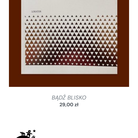
SZCZEGÓŁY
BĄDŹ BLISKO
29,00
zł