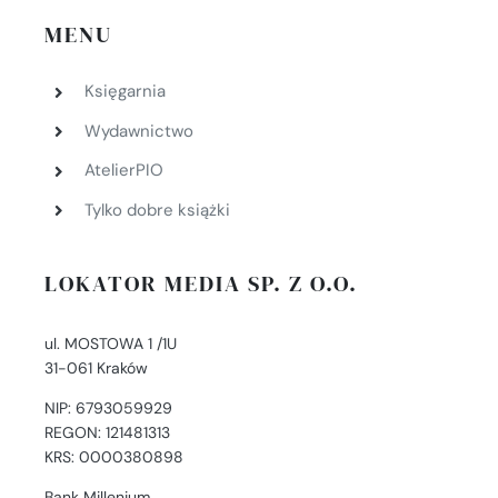
MENU
Księgarnia
Wydawnictwo
AtelierPIO
Tylko dobre książki
LOKATOR MEDIA SP. Z O.O.
ul. MOSTOWA 1 /1U
31-061 Kraków
NIP: 6793059929
REGON: 121481313
KRS: 0000380898
Bank Millenium