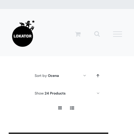
Przejdź
do
zawartości
Sort by
Ocena
Show
24 Products