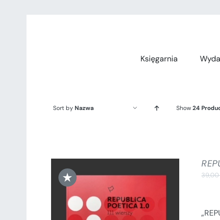
Przejdź
do
zawartości
Księgarnia
Wyda
Sort by
Nazwa
Show
24 Produ
REPU
★
39,0
„REPU