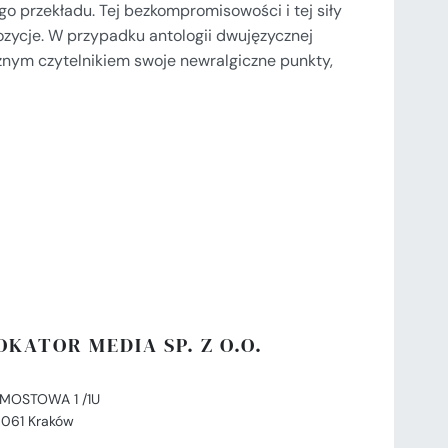
go przekładu. Tej bezkompromisowości i tej siły
ozycje. W przypadku antologii dwujęzycznej
nym czytelnikiem swoje newralgiczne punkty,
OKATOR MEDIA SP. Z O.O.
. MOSTOWA 1 /1U
-061 Kraków