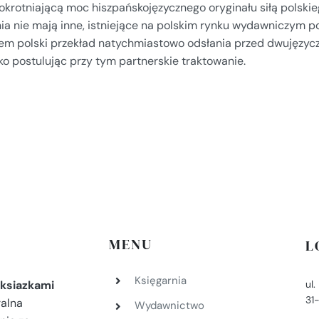
okrotniającą moc hiszpańskojęzycznego oryginału siłą polskie
nia nie mają inne, istniejące na polskim rynku wydawniczym p
em polski przekład natychmiastowo odsłania przed dwujęzycz
ko postulując przy tym partnerskie traktowanie.
MENU
L
Księgarnia
ul
ksiazkami
31
ralna
Wydawnictwo