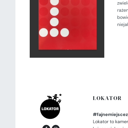
zwiel
DODAJ DO KOSZYKA
/
raże
SZCZEGÓŁY
bowi
nieja
LOKATOR
#fajnemiejscez
Lokator to kame