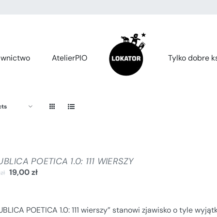
wnictwo
AtelierPIO
Tylko dobre ks
cts
BLICA POETICA 1.0: 111 WIERSZY
19,00
zł
0
zł
BLICA POETICA 1.0: 111 wierszy” stanowi zjawisko o tyle wyjąt