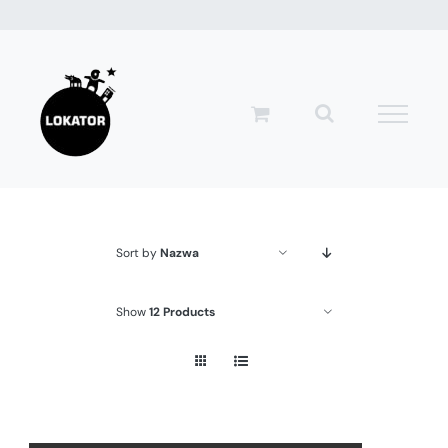
Przejdź
do
zawartości
Sort by
Nazwa
Show
12 Products