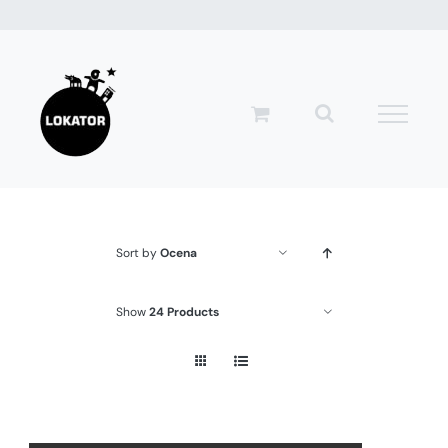
Przejdź
do
zawartości
Sort by
Ocena
Show
24 Products