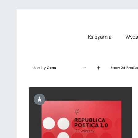
Przejdź
do
zawartości
Księgarnia
Wyda
Sort by
Cena
Show
24 Produ
★