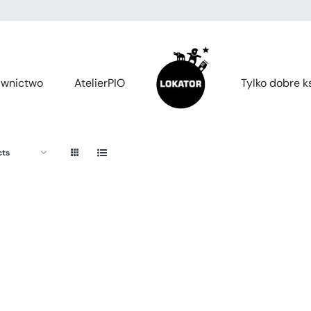
wnictwo
AtelierPIO
Tylko dobre ks
cts