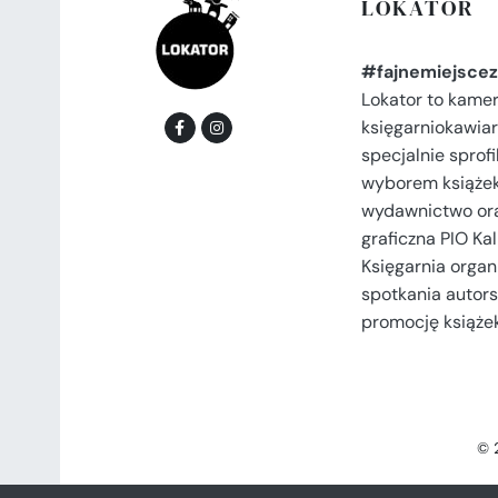
LOKATOR
#fajnemiejscez
Lokator to kame
księgarniokawiar
specjalnie spro
wyborem książek
wydawnictwo or
graficzna PIO Kal
Księgarnia organi
spotkania autors
promocję książek
© 