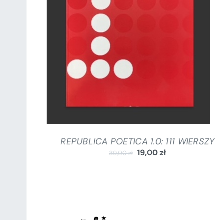
DODAJ DO KOSZYKA
/
SZCZEGÓŁY
REPUBLICA POETICA 1.0: 111 WIERSZY
19,00
zł
39,00
zł