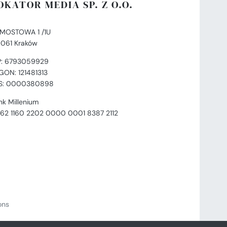
OKATOR MEDIA SP. Z O.O.
. MOSTOWA 1 /1U
-061 Kraków
P: 6793059929
GON: 121481313
S: 0000380898
nk Millenium
 62 1160 2202 0000 0001 8387 2112
ions