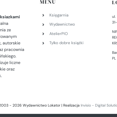
MENU
L
Księgarnia
ul
ksiazkami
31
ralna
Wydawnictwo
nia ze
NI
AtelierPIO
filowanym
RE
, autorskie
Tylko dobre książki
KR
az pracownia
Ba
ińskiego.
PL
zuje liczne
kie oraz
.
2003 - 2026 Wydawnictwo Lokator | Realizacja
Invisio - Digital Solut