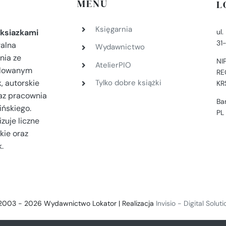
MENU
L
Księgarnia
ul
ksiazkami
31
ralna
Wydawnictwo
nia ze
NI
AtelierPIO
filowanym
RE
, autorskie
Tylko dobre książki
KR
az pracownia
Ba
ińskiego.
PL
zuje liczne
kie oraz
.
2003 - 2026 Wydawnictwo Lokator | Realizacja
Invisio - Digital Solut