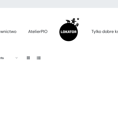
wnictwo
AtelierPIO
Tylko dobre ks
cts