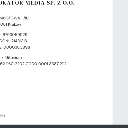
OKATOR MEDIA SP. Z O.O.
. MOSTOWA 1 /1U
-061 Kraków
P: 6793059929
GON: 121481313
S: 0000380898
nk Millenium
 62 1160 2202 0000 0001 8387 2112
ions