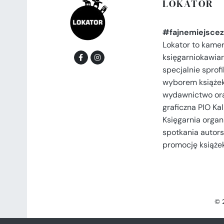
LOKATOR
#fajnemiejscez
Lokator to kame
księgarniokawiar
specjalnie spro
wyborem książek
wydawnictwo or
graficzna PIO Kal
Księgarnia organi
spotkania autors
promocję książek
© 