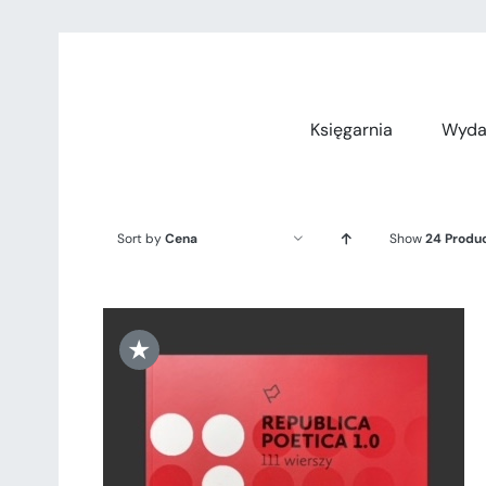
Przejdź
do
zawartości
Księgarnia
Wyda
Sort by
Cena
Show
24 Produ
★