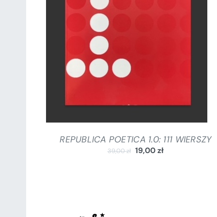
DODAJ DO KOSZYKA
/
SZCZEGÓŁY
REPUBLICA POETICA 1.0: 111 WIERSZY
19,00
zł
39,00
zł