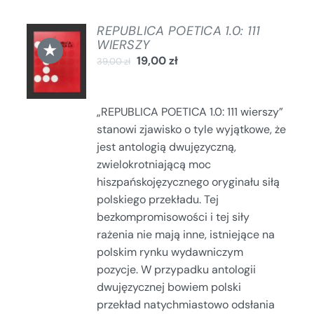
REPUBLICA POETICA 1.0: 111
DODAJ
WIERSZY
★
DO
19,00
zł
39,00
zł
KOSZYKA
/
SZCZEGÓŁY
„REPUBLICA POETICA 1.0: 111 wierszy”
stanowi zjawisko o tyle wyjątkowe, że
jest antologią dwujęzyczną,
zwielokrotniającą moc
hiszpańskojęzycznego oryginału siłą
polskiego przekładu. Tej
bezkompromisowości i tej siły
rażenia nie mają inne, istniejące na
polskim rynku wydawniczym
pozycje. W przypadku antologii
dwujęzycznej bowiem polski
przekład natychmiastowo odsłania