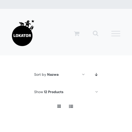
Przejdź
do
zawartości
Sort by
Nazwa
Show
12 Products