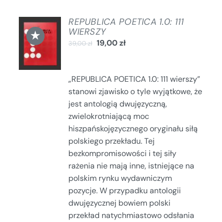
REPUBLICA POETICA 1.0: 111
DODAJ
WIERSZY
★
DO
19,00
zł
39,00
zł
KOSZYKA
/
SZCZEGÓŁY
„REPUBLICA POETICA 1.0: 111 wierszy”
stanowi zjawisko o tyle wyjątkowe, że
jest antologią dwujęzyczną,
zwielokrotniającą moc
hiszpańskojęzycznego oryginału siłą
polskiego przekładu. Tej
bezkompromisowości i tej siły
rażenia nie mają inne, istniejące na
polskim rynku wydawniczym
pozycje. W przypadku antologii
dwujęzycznej bowiem polski
przekład natychmiastowo odsłania