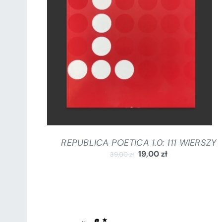
DODAJ DO KOSZYKA
/
SZCZEGÓŁY
REPUBLICA POETICA 1.0: 111 WIERSZY
19,00
zł
39,00
zł