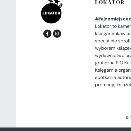
LOKATOR
#fajnemiejscez
Lokator to kame
księgarniokawiar
specjalnie spro
wyborem książek
wydawnictwo or
graficzna PIO Kal
Księgarnia organi
spotkania autors
promocję książek
© 