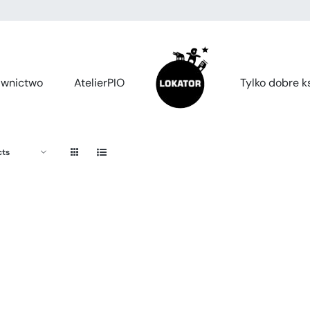
wnictwo
AtelierPIO
Tylko dobre ks
cts