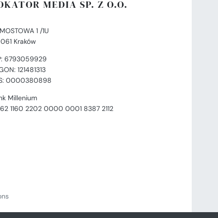
OKATOR MEDIA SP. Z O.O.
. MOSTOWA 1 /1U
-061 Kraków
P: 6793059929
GON: 121481313
S: 0000380898
nk Millenium
 62 1160 2202 0000 0001 8387 2112
ions