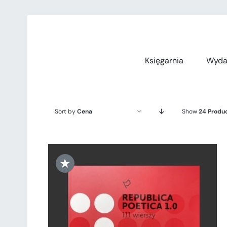
Przejdź
do
zawartości
Księgarnia
Wyda
Sort by
Cena
Show
24 Produ
★