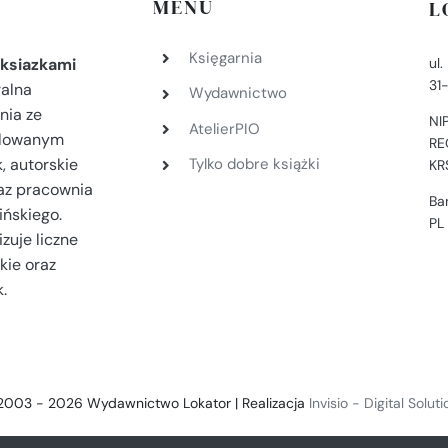
MENU
L
Księgarnia
ul
ksiazkami
31
ralna
Wydawnictwo
nia ze
NI
AtelierPIO
filowanym
RE
, autorskie
Tylko dobre książki
KR
az pracownia
Ba
ińskiego.
PL
zuje liczne
kie oraz
.
2003 - 2026 Wydawnictwo Lokator | Realizacja
Invisio - Digital Solut