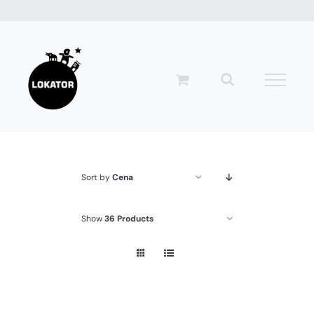
Przejdź
do
zawartości
Sort by
Cena
Show
36 Products