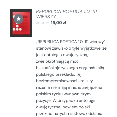
REPUBLICA POETICA 1.0: 111
DODAJ
WIERSZY
★
DO
19,00
zł
39,00
zł
KOSZYKA
/
SZCZEGÓŁY
„REPUBLICA POETICA 1.0: 111 wierszy”
stanowi zjawisko o tyle wyjątkowe, że
jest antologią dwujęzyczną,
zwielokrotniającą moc
hiszpańskojęzycznego oryginału siłą
polskiego przekładu. Tej
bezkompromisowości i tej siły
rażenia nie mają inne, istniejące na
polskim rynku wydawniczym
pozycje. W przypadku antologii
dwujęzycznej bowiem polski
przekład natychmiastowo odsłania