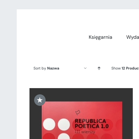
Przejdź
do
zawartości
Księgarnia
Wyda
Sort by
Nazwa
Show
12 Produc
★