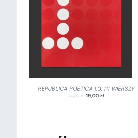
DODAJ DO KOSZYKA
/
SZCZEGÓŁY
REPUBLICA POETICA 1.0: 111 WIERSZY
19,00
zł
39,00
zł