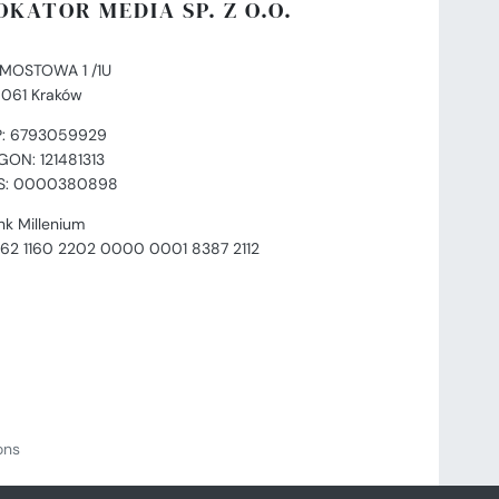
OKATOR MEDIA SP. Z O.O.
. MOSTOWA 1 /1U
-061 Kraków
P: 6793059929
GON: 121481313
S: 0000380898
nk Millenium
 62 1160 2202 0000 0001 8387 2112
ions