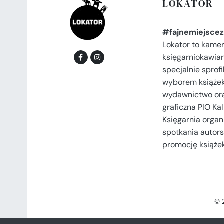
LOKATOR
#fajnemiejscez
Lokator to kame
księgarniokawiar
specjalnie spro
wyborem książek
wydawnictwo or
graficzna PIO Kal
Księgarnia organi
spotkania autors
promocję książek
© 