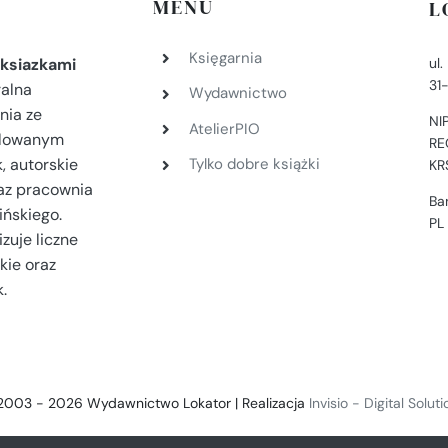
MENU
L
Księgarnia
ul
ksiazkami
31
ralna
Wydawnictwo
nia ze
NI
AtelierPIO
filowanym
RE
, autorskie
Tylko dobre książki
KR
az pracownia
Ba
ińskiego.
PL
zuje liczne
kie oraz
.
2003 - 2026 Wydawnictwo Lokator | Realizacja
Invisio - Digital Solut