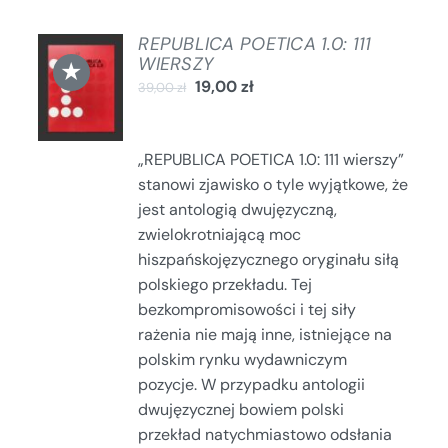
REPUBLICA POETICA 1.0: 111
DODAJ
WIERSZY
★
DO
19,00
zł
39,00
zł
KOSZYKA
/
SZCZEGÓŁY
„REPUBLICA POETICA 1.0: 111 wierszy”
stanowi zjawisko o tyle wyjątkowe, że
jest antologią dwujęzyczną,
zwielokrotniającą moc
hiszpańskojęzycznego oryginału siłą
polskiego przekładu. Tej
bezkompromisowości i tej siły
rażenia nie mają inne, istniejące na
polskim rynku wydawniczym
pozycje. W przypadku antologii
dwujęzycznej bowiem polski
przekład natychmiastowo odsłania