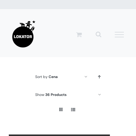
Przejdź
do
zawartości
Sort by
Cena
Show
36 Products