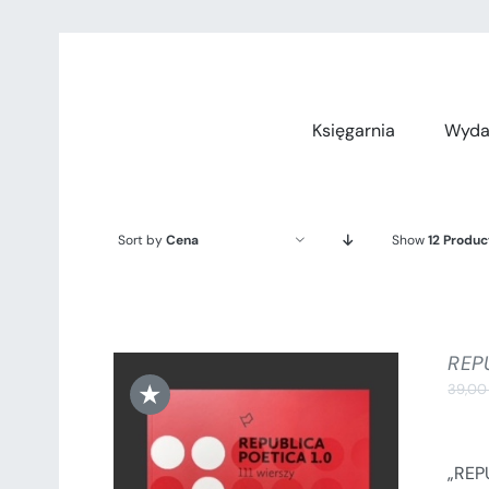
Przejdź
do
zawartości
Księgarnia
Wyda
Sort by
Cena
Show
12 Produc
REPU
★
39,0
„REPU