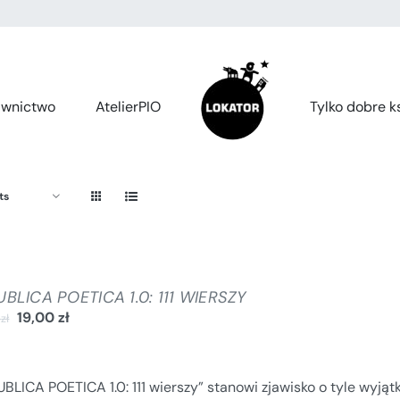
wnictwo
AtelierPIO
Tylko dobre ks
ts
BLICA POETICA 1.0: 111 WIERSZY
19,00
zł
0
zł
BLICA POETICA 1.0: 111 wierszy” stanowi zjawisko o tyle wyjąt