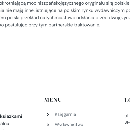
okrotniającą moc hiszpańskojęzycznego oryginału siłą polskie
nia nie mają inne, istniejące na polskim rynku wydawniczym p
em polski przekład natychmiastowo odsłania przed dwujęzycz
ko postulując przy tym partnerskie traktowanie.
MENU
L
Księgarnia
ul
ksiazkami
31
ralna
Wydawnictwo