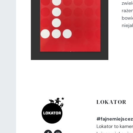
zwiel
DODAJ DO KOSZYKA
/
raże
SZCZEGÓŁY
bowi
nieja
LOKATOR
#fajnemiejscez
Lokator to kame