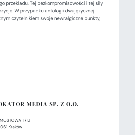
go przekładu. Tej bezkompromisowości i tej siły
ozycje. W przypadku antologii dwujęzycznej
nym czytelnikiem swoje newralgiczne punkty,
OKATOR MEDIA SP. Z O.O.
. MOSTOWA 1 /1U
-061 Kraków