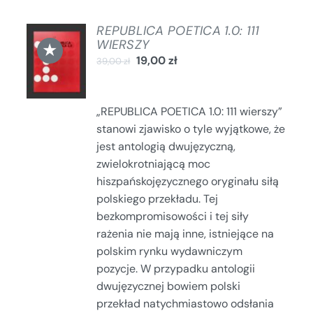
REPUBLICA POETICA 1.0: 111
DODAJ
WIERSZY
★
DO
19,00
zł
39,00
zł
KOSZYKA
/
SZCZEGÓŁY
„REPUBLICA POETICA 1.0: 111 wierszy”
stanowi zjawisko o tyle wyjątkowe, że
jest antologią dwujęzyczną,
zwielokrotniającą moc
hiszpańskojęzycznego oryginału siłą
polskiego przekładu. Tej
bezkompromisowości i tej siły
rażenia nie mają inne, istniejące na
polskim rynku wydawniczym
pozycje. W przypadku antologii
dwujęzycznej bowiem polski
przekład natychmiastowo odsłania