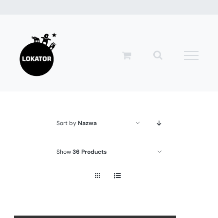
Przejdź
do
zawartości
Sort by
Nazwa
Show
36 Products