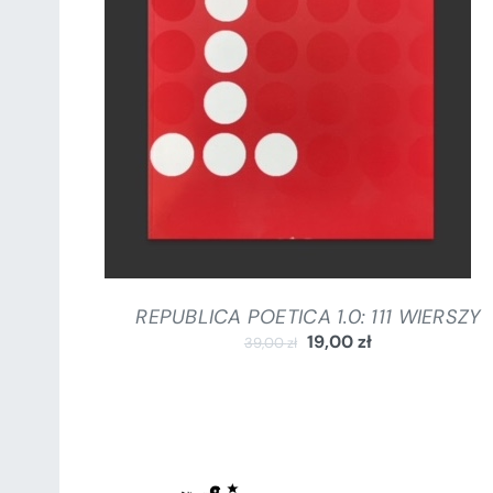
DODAJ DO KOSZYKA
/
SZCZEGÓŁY
REPUBLICA POETICA 1.0: 111 WIERSZY
19,00
zł
39,00
zł