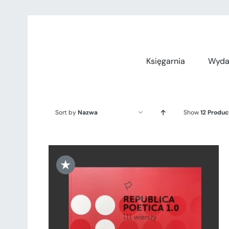
Przejdź
do
zawartości
Księgarnia
Wyda
Sort by
Nazwa
Show
12 Produc
★