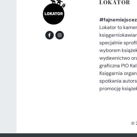
LOKATOR
#fajnemiejscez
Lokator to kame
księgarniokawiar
specjalnie spro
wyborem książek
wydawnictwo or
graficzna PIO Kal
Księgarnia organi
spotkania autors
promocję książek
© 