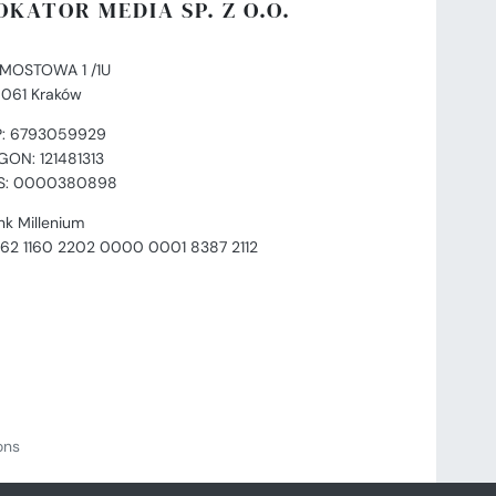
OKATOR MEDIA SP. Z O.O.
. MOSTOWA 1 /1U
-061 Kraków
P: 6793059929
GON: 121481313
S: 0000380898
nk Millenium
 62 1160 2202 0000 0001 8387 2112
ions