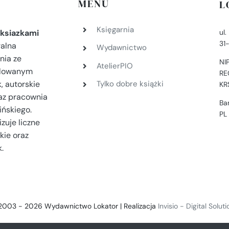
MENU
L
Księgarnia
ul
ksiazkami
31
ralna
Wydawnictwo
nia ze
NI
AtelierPIO
filowanym
RE
, autorskie
Tylko dobre książki
KR
az pracownia
Ba
ińskiego.
PL
zuje liczne
kie oraz
.
2003 - 2026 Wydawnictwo Lokator | Realizacja
Invisio - Digital Solut