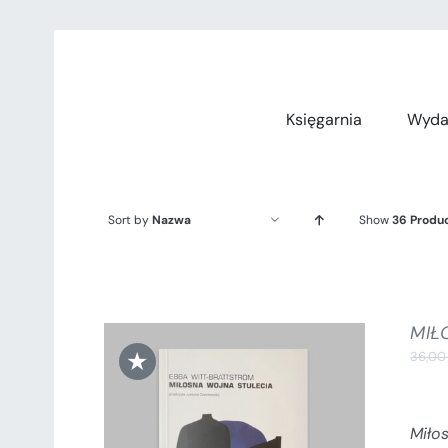
Przejdź
do
zawartości
Księgarnia
Wyda
Sort by
Nazwa
Show
36 Produ
MIŁ
★
36,0
Miło