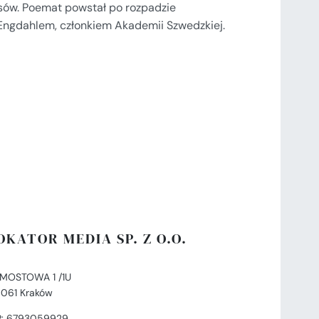
sów. Poemat powstał po rozpadzie
Engdahlem, członkiem Akademii Szwedzkiej.
OKATOR MEDIA SP. Z O.O.
. MOSTOWA 1 /1U
-061 Kraków
P: 6793059929