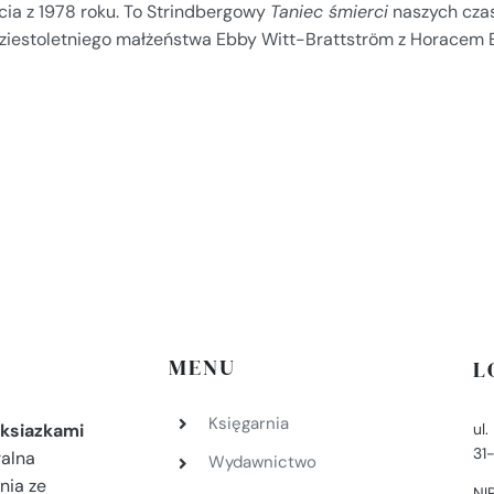
cia z 1978 roku. To Strindbergowy
Taniec śmierci
naszych cza
dziestoletniego małżeństwa Ebby Witt-Brattström z Horacem 
MENU
L
Księgarnia
ul
ksiazkami
31
ralna
Wydawnictwo
nia ze
NI