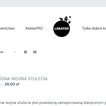
wnictwo
AtelierPIO
Tylko dobre ks
cts
OSNA WOJNA STULECIA
29,00
zł
0
zł
sna wojna stulecia
jest powieścią zainspirowaną klasycznym 