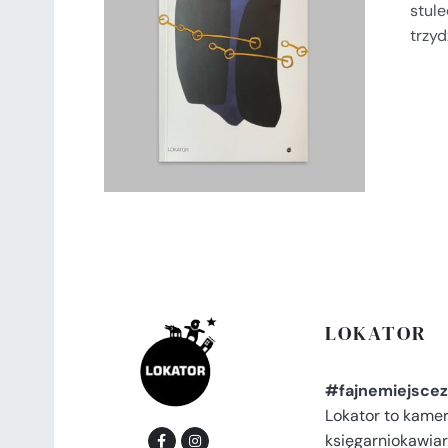
stule
DODAJ DO KOSZYKA
/
trzy
SZCZEGÓŁY
LOKATOR
#fajnemiejscez
Lokator to kame
księgarniokawiar