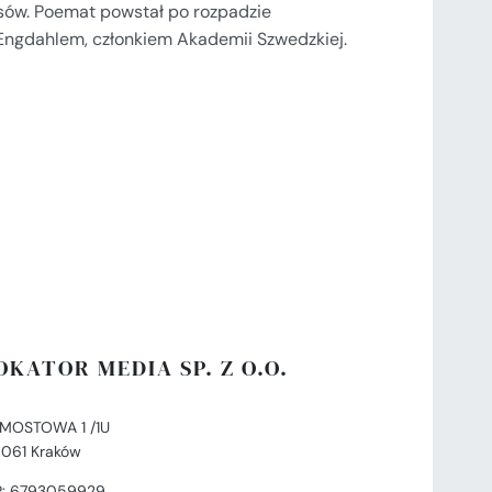
sów. Poemat powstał po rozpadzie
Engdahlem, członkiem Akademii Szwedzkiej.
OKATOR MEDIA SP. Z O.O.
. MOSTOWA 1 /1U
-061 Kraków
P: 6793059929