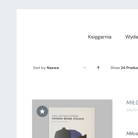
Przejdź
do
zawartości
Księgarnia
Wyda
Sort by
Nazwa
Show
24 Produ
MIŁ
★
36,0
Miło