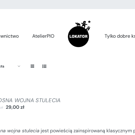
wnictwo
AtelierPIO
Tylko dobre ks
cts
OSNA WOJNA STULECIA
29,00
zł
0
zł
sna wojna stulecia
jest powieścią zainspirowaną klasycznym 