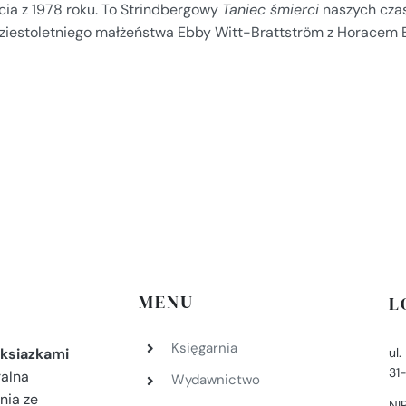
cia z 1978 roku. To Strindbergowy
Taniec śmierci
naszych cza
dziestoletniego małżeństwa Ebby Witt-Brattström z Horacem 
MENU
L
Księgarnia
ul
ksiazkami
31
ralna
Wydawnictwo
nia ze
NI