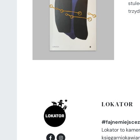
stule
DODAJ DO KOSZYKA
/
trzy
SZCZEGÓŁY
LOKATOR
#fajnemiejscez
Lokator to kame
księgarniokawiar