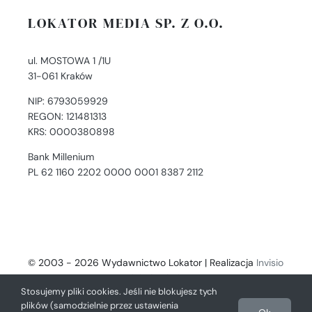
LOKATOR MEDIA SP. Z O.O.
ul. MOSTOWA 1 /1U
31-061 Kraków
NIP: 6793059929
REGON: 121481313
KRS: 0000380898
Bank Millenium
PL 62 1160 2202 0000 0001 8387 2112
© 2003 - 2026 Wydawnictwo Lokator | Realizacja
Invisio
- Digital Solutions
Stosujemy pliki cookies. Jeśli nie blokujesz tych
plików (samodzielnie przez ustawienia