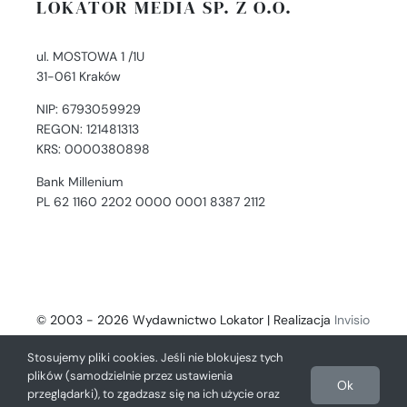
LOKATOR MEDIA SP. Z O.O.
ul. MOSTOWA 1 /1U
31-061 Kraków
NIP: 6793059929
REGON: 121481313
KRS: 0000380898
Bank Millenium
PL 62 1160 2202 0000 0001 8387 2112
© 2003 - 2026 Wydawnictwo Lokator | Realizacja
Invisio
- Digital Solutions
Stosujemy pliki cookies. Jeśli nie blokujesz tych
plików (samodzielnie przez ustawienia
Ok
przeglądarki), to zgadzasz się na ich użycie oraz