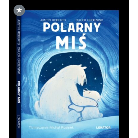
★
DODAJ DO KOSZYKA
/
SZCZEGÓŁY