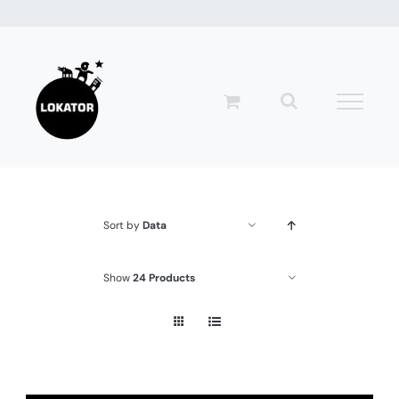
Przejdź
do
zawartości
Sort by
Data
Show
24 Products