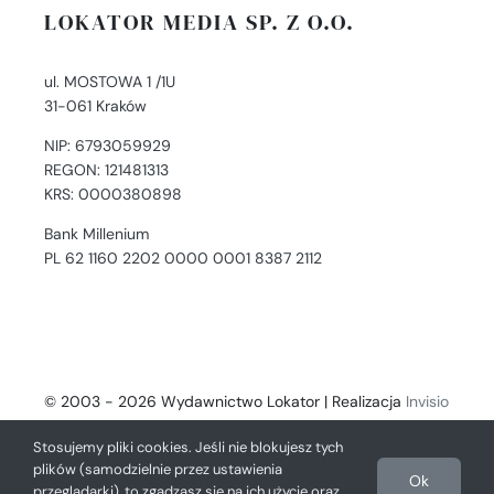
LOKATOR MEDIA SP. Z O.O.
ul. MOSTOWA 1 /1U
31-061 Kraków
NIP: 6793059929
REGON: 121481313
KRS: 0000380898
Bank Millenium
PL 62 1160 2202 0000 0001 8387 2112
© 2003 - 2026 Wydawnictwo Lokator | Realizacja
Invisio
- Digital Solutions
Stosujemy pliki cookies. Jeśli nie blokujesz tych
plików (samodzielnie przez ustawienia
Ok
przeglądarki), to zgadzasz się na ich użycie oraz