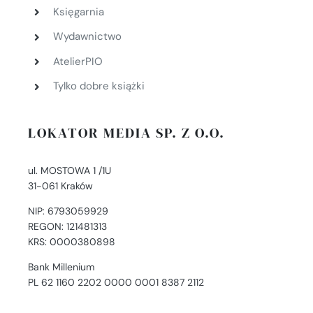
Księgarnia
Wydawnictwo
AtelierPIO
Tylko dobre książki
LOKATOR MEDIA SP. Z O.O.
ul. MOSTOWA 1 /1U
31-061 Kraków
NIP: 6793059929
REGON: 121481313
KRS: 0000380898
Bank Millenium
PL 62 1160 2202 0000 0001 8387 2112