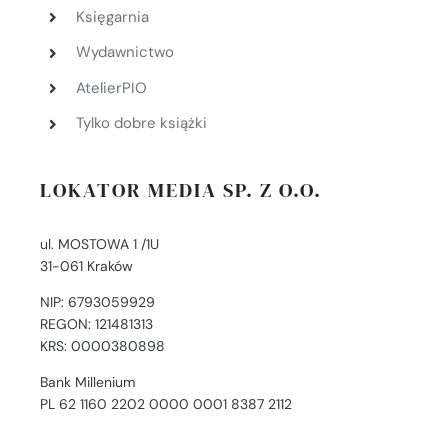
Księgarnia
Wydawnictwo
AtelierPIO
Tylko dobre książki
LOKATOR MEDIA SP. Z O.O.
ul. MOSTOWA 1 /1U
31-061 Kraków
NIP: 6793059929
REGON: 121481313
KRS: 0000380898
Bank Millenium
PL 62 1160 2202 0000 0001 8387 2112