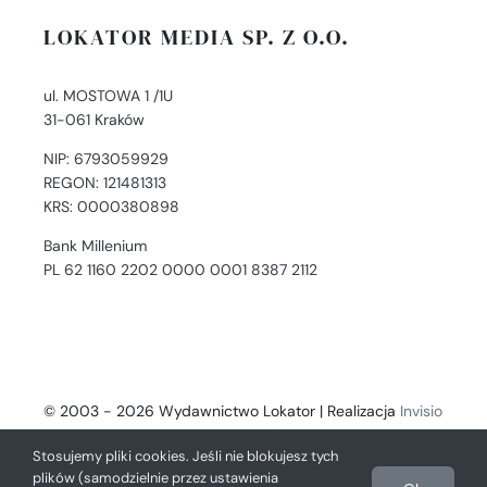
LOKATOR MEDIA SP. Z O.O.
ul. MOSTOWA 1 /1U
31-061 Kraków
NIP: 6793059929
REGON: 121481313
KRS: 0000380898
Bank Millenium
PL 62 1160 2202 0000 0001 8387 2112
© 2003 - 2026 Wydawnictwo Lokator | Realizacja
Invisio
- Digital Solutions
Stosujemy pliki cookies. Jeśli nie blokujesz tych
plików (samodzielnie przez ustawienia