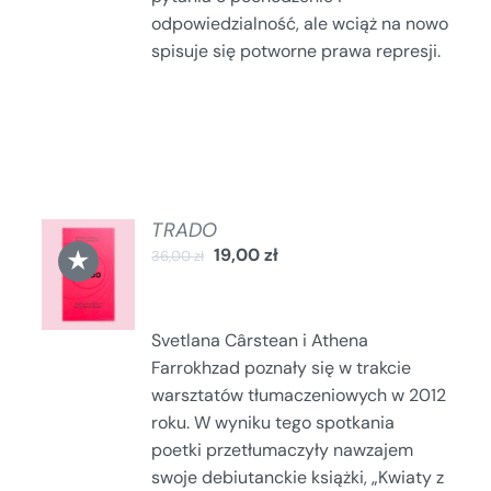
odpowiedzialność, ale wciąż na nowo
spisuje się potworne prawa represji.
TRADO
DODAJ
★
19,00
zł
36,00
zł
DO
KOSZYKA
/
SZCZEGÓŁY
Svetlana Cârstean i Athena
Farrokhzad poznały się w trakcie
warsztatów tłumaczeniowych w 2012
roku. W wyniku tego spotkania
poetki przetłumaczyły nawzajem
swoje debiutanckie książki, „Kwiaty z