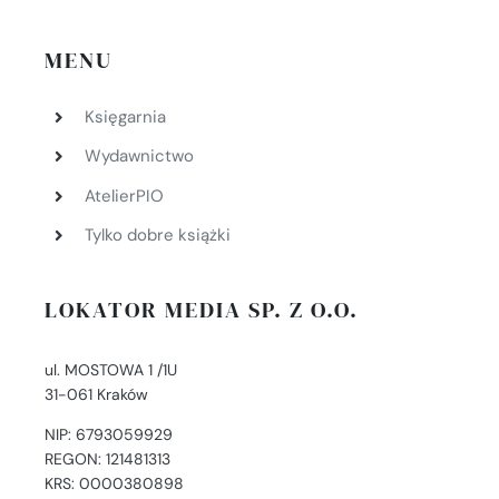
MENU
Księgarnia
Wydawnictwo
AtelierPIO
Tylko dobre książki
LOKATOR MEDIA SP. Z O.O.
ul. MOSTOWA 1 /1U
31-061 Kraków
NIP: 6793059929
REGON: 121481313
KRS: 0000380898