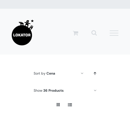
Przejdź
do
zawartości
Sort by
Cena
Show
36 Products