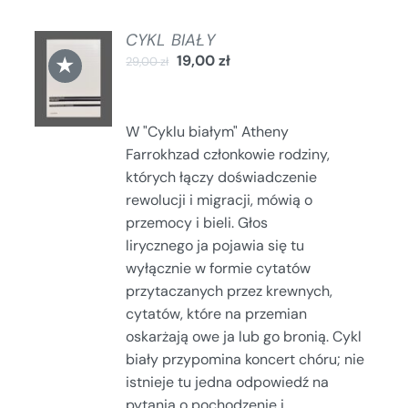
CYKL BIAŁY
DODAJ
★
19,00
zł
29,00
zł
DO
KOSZYKA
/
SZCZEGÓŁY
W "Cyklu białym" Atheny
Farrokhzad członkowie rodziny,
których łączy doświadczenie
rewolucji i migracji, mówią o
przemocy i bieli. Głos
lirycznego ja pojawia się tu
wyłącznie w formie cytatów
przytaczanych przez krewnych,
cytatów, które na przemian
oskarżają owe ja lub go bronią. Cykl
biały przypomina koncert chóru; nie
istnieje tu jedna odpowiedź na
pytania o pochodzenie i