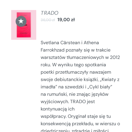
TRADO
DODAJ
★
19,00
zł
36,00
zł
DO
KOSZYKA
/
SZCZEGÓŁY
Svetlana Cârstean i Athena
Farrokhzad poznały się w trakcie
warsztatów tłumaczeniowych w 2012
roku. W wyniku tego spotkania
poetki przetłumaczyły nawzajem
swoje debiutanckie książki, „Kwiaty z
imadła” na szwedzki i „Cykl biały”
na rumuński, nie znając języków
wyjściowych. TRADO jest
kontynuacją ich
współpracy. Oryginał staje się tu
konsekwencją przekładu, w wierszu o
dziedziczeniu, zdradzie i miłości,