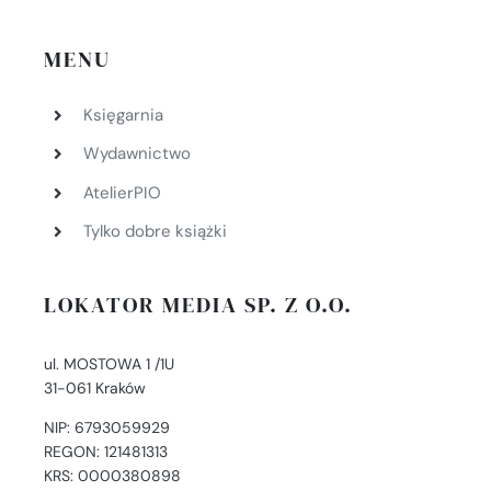
MENU
Księgarnia
Wydawnictwo
AtelierPIO
Tylko dobre książki
LOKATOR MEDIA SP. Z O.O.
ul. MOSTOWA 1 /1U
31-061 Kraków
NIP: 6793059929
REGON: 121481313
KRS: 0000380898