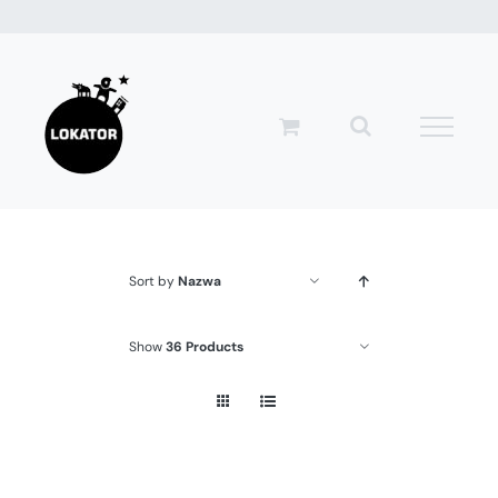
Przejdź
do
zawartości
Sort by
Nazwa
Show
36 Products