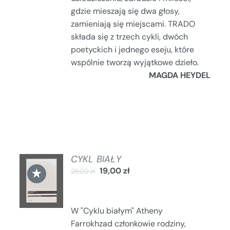
gdzie mieszają się dwa głosy,
zamieniają się miejscami. TRADO
składa się z trzech cykli, dwóch
poetyckich i jednego eseju, które
wspólnie tworzą wyjątkowe dzieło.
MAGDA HEYDEL
CYKL BIAŁY
DODAJ
★
19,00
zł
29,00
zł
DO
KOSZYKA
/
SZCZEGÓŁY
W "Cyklu białym" Atheny
Farrokhzad członkowie rodziny,