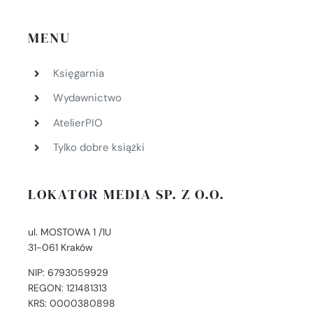
MENU
Księgarnia
Wydawnictwo
AtelierPIO
Tylko dobre książki
LOKATOR MEDIA SP. Z O.O.
ul. MOSTOWA 1 /1U
31-061 Kraków
NIP: 6793059929
REGON: 121481313
KRS: 0000380898