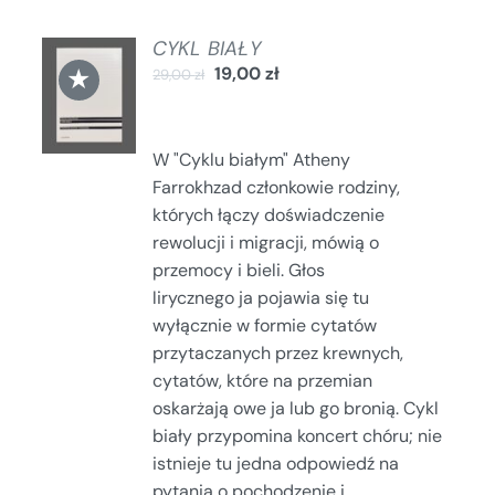
CYKL BIAŁY
DODAJ
★
19,00
zł
29,00
zł
DO
KOSZYKA
/
SZCZEGÓŁY
W "Cyklu białym" Atheny
Farrokhzad członkowie rodziny,
których łączy doświadczenie
rewolucji i migracji, mówią o
przemocy i bieli. Głos
lirycznego ja pojawia się tu
wyłącznie w formie cytatów
przytaczanych przez krewnych,
cytatów, które na przemian
oskarżają owe ja lub go bronią. Cykl
biały przypomina koncert chóru; nie
istnieje tu jedna odpowiedź na
pytania o pochodzenie i