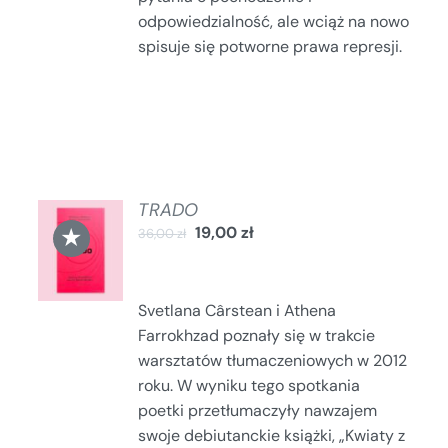
odpowiedzialność, ale wciąż na nowo
spisuje się potworne prawa represji.
TRADO
DODAJ
★
19,00
zł
36,00
zł
DO
KOSZYKA
/
SZCZEGÓŁY
Svetlana Cârstean i Athena
Farrokhzad poznały się w trakcie
warsztatów tłumaczeniowych w 2012
roku. W wyniku tego spotkania
poetki przetłumaczyły nawzajem
swoje debiutanckie książki, „Kwiaty z