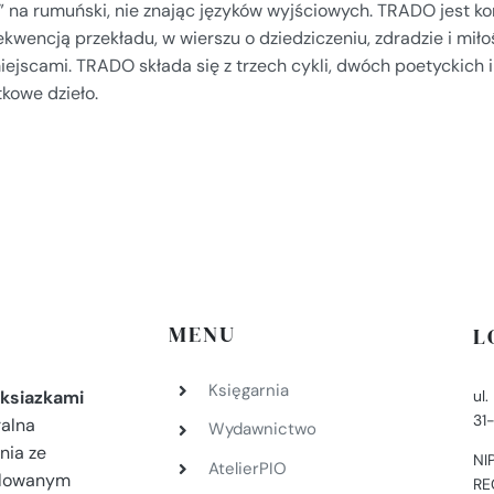
” na rumuński, nie znając języków wyjściowych. TRADO jest ko
kwencją przekładu, w wierszu o dziedziczeniu, zdradzie i miło
iejscami. TRADO składa się z trzech cykli, dwóch poetyckich 
kowe dzieło.
MENU
L
Księgarnia
ul
ksiazkami
31
ralna
Wydawnictwo
nia ze
NI
AtelierPIO
filowanym
RE