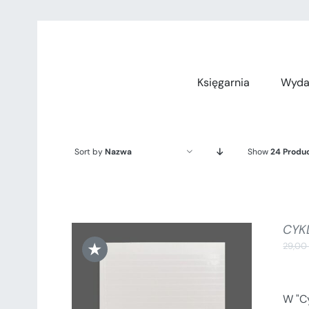
Przejdź
do
zawartości
Księgarnia
Wyda
Sort by
Nazwa
Show
24 Produ
CYK
★
29,0
W "Cy