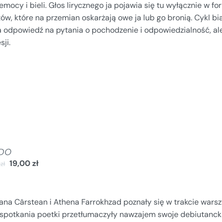
emocy i bieli. Głos lirycznego ja pojawia się tu wyłącznie w 
ów, które na przemian oskarżają owe ja lub go bronią. Cykl bia
a odpowiedź na pytania o pochodzenie i odpowiedzialność, al
sji.
DO
19,00
zł
0
zł
lana Cârstean i Athena Farrokhzad poznały się w trakcie war
spotkania poetki przetłumaczyły nawzajem swoje debiutanckie 