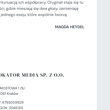
ntynuacją ich współpracy. Oryginał staje się tu
ści, gdzie mieszają się dwa głosy, zamieniają
i jednego eseju, które wspólnie tworzą
MAGDA HEYDEL
OKATOR MEDIA SP. Z O.O.
. MOSTOWA 1 /1U
-061 Kraków
P: 6793059929
GON: 121481313