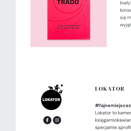
biały
SZCZEGÓŁY
konse
się m
wyjąt
LOKATOR
#fajnemiejscez
Lokator to kame
księgarniokawiar
specjalnie spro