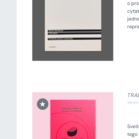
o prz
DODAJ DO KOSZYKA
/
cytat
SZCZEGÓŁY
jedn
repre
TRA
★
36,0
Svet
tego 
DODAJ DO KOSZYKA
/