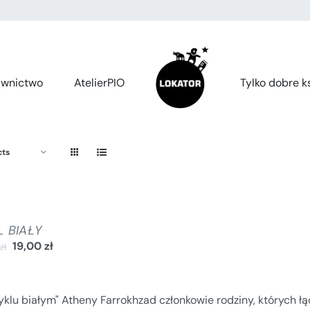
wnictwo
AtelierPIO
Tylko dobre ks
cts
L BIAŁY
19,00
zł
0
zł
klu białym" Atheny Farrokhzad członkowie rodziny, których łą