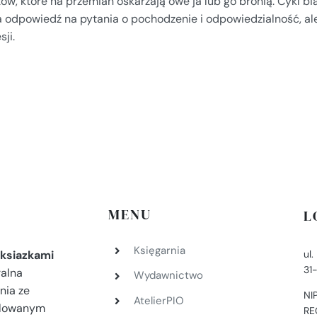
ów, które na przemian oskarżają owe ja lub go bronią. Cykl bia
a odpowiedź na pytania o pochodzenie i odpowiedzialność, al
sji.
MENU
L
Księgarnia
ul
ksiazkami
31
ralna
Wydawnictwo
nia ze
NI
AtelierPIO
filowanym
RE