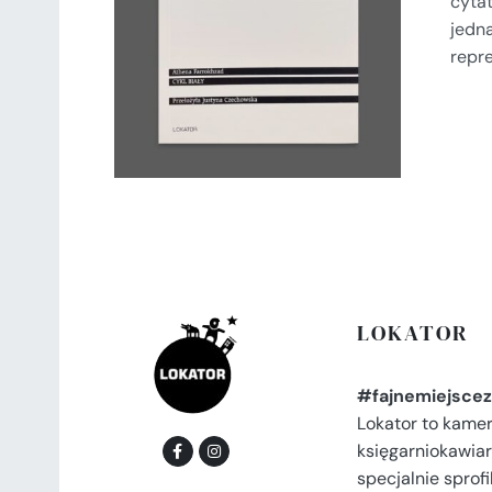
cytat
SZCZEGÓŁY
jedn
repre
LOKATOR
#fajnemiejscez
Lokator to kame
księgarniokawiar
specjalnie spro