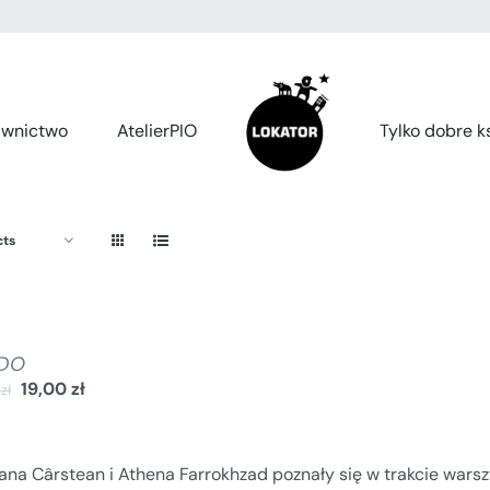
wnictwo
AtelierPIO
Tylko dobre ks
cts
DO
19,00
zł
0
zł
lana Cârstean i Athena Farrokhzad poznały się w trakcie war