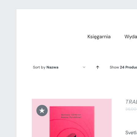
Przejdź
do
zawartości
Księgarnia
Wyda
Sort by
Nazwa
Show
24 Produ
TRA
★
36,0
Svet