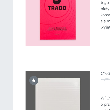
tego 
DODAJ DO KOSZYKA
/
biały
SZCZEGÓŁY
konse
się m
wyjąt
CYK
★
29,0
W "Cy
o prz
DODAJ DO KOSZYKA
/