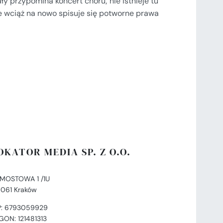
ły przypomina koncert chóru; nie istnieje tu
e wciąż na nowo spisuje się potworne prawa
OKATOR MEDIA SP. Z O.O.
. MOSTOWA 1 /1U
-061 Kraków
P: 6793059929
GON: 121481313