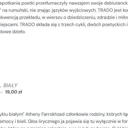
spotkania poetki przetłumaczyły nawzajem swoje debiutanckie 
” na rumuński, nie znając języków wyjściowych. TRADO jest ko
kwencją przekładu, w wierszu o dziedziczeniu, zdradzie i miło
iejscami. TRADO składa się z trzech cykli, dwóch poetyckich 
kowe dzieło.
L BIAŁY
19,00
zł
0
zł
klu białym" Atheny Farrokhzad członkowie rodziny, których łą
emocy i bieli. Głos lirycznego ja pojawia się tu wyłącznie w 