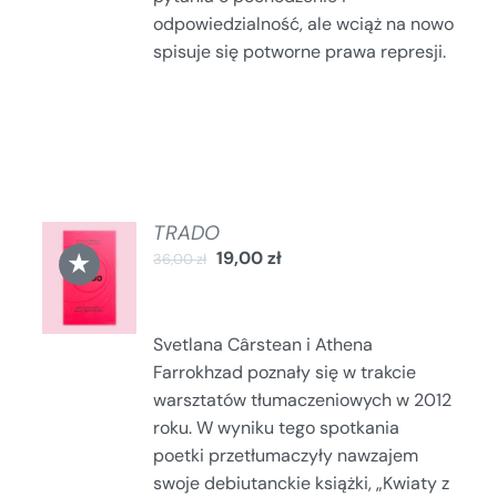
odpowiedzialność, ale wciąż na nowo
spisuje się potworne prawa represji.
TRADO
DODAJ
★
19,00
zł
36,00
zł
DO
KOSZYKA
/
SZCZEGÓŁY
Svetlana Cârstean i Athena
Farrokhzad poznały się w trakcie
warsztatów tłumaczeniowych w 2012
roku. W wyniku tego spotkania
poetki przetłumaczyły nawzajem
swoje debiutanckie książki, „Kwiaty z