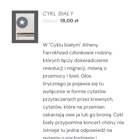
CYKL BIAŁY
DODAJ
★
19,00
zł
29,00
zł
DO
KOSZYKA
/
SZCZEGÓŁY
W "Cyklu białym" Atheny
Farrokhzad członkowie rodziny,
których łączy doświadczenie
rewolucji i migracji, mówią o
przemocy i bieli. Głos
lirycznego ja pojawia się tu
wyłącznie w formie cytatów
przytaczanych przez krewnych,
cytatów, które na przemian
oskarżają owe ja lub go bronią. Cykl
biały przypomina koncert chóru; nie
istnieje tu jedna odpowiedź na
pytania o pochodzenie i