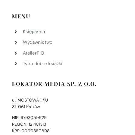
MENU
Księgarnia
Wydawnictwo
AtelierPIO
Tylko dobre książki
LOKATOR MEDIA SP. Z O.O.
ul. MOSTOWA 1 /1U
31-061 Kraków
NIP: 6793059929
REGON: 121481313
KRS: 0000380898