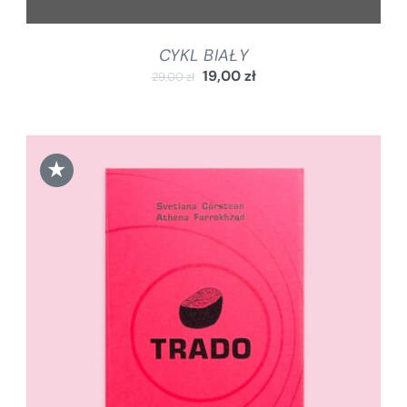
CYKL BIAŁY
19,00
zł
29,00
zł
★
DODAJ DO KOSZYKA
/
SZCZEGÓŁY