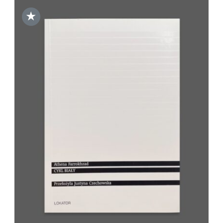
★
DODAJ DO KOSZYKA
/
SZCZEGÓŁY