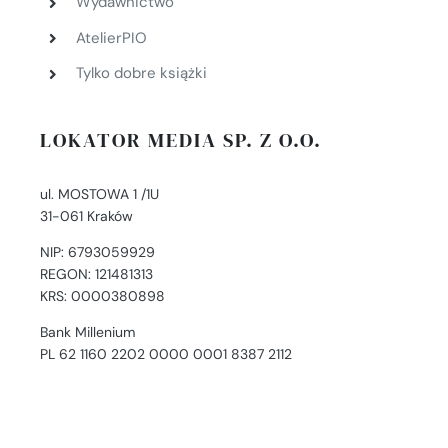
Wydawnictwo
AtelierPIO
Tylko dobre książki
LOKATOR MEDIA SP. Z O.O.
ul. MOSTOWA 1 /1U
31-061 Kraków
NIP: 6793059929
REGON: 121481313
KRS: 0000380898
Bank Millenium
PL 62 1160 2202 0000 0001 8387 2112