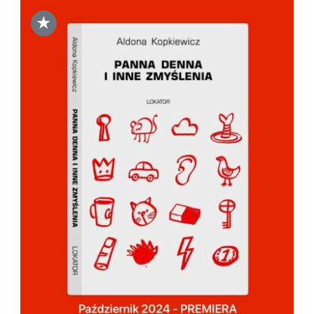
★
DODAJ DO KOSZYKA
/
SZCZEGÓŁY