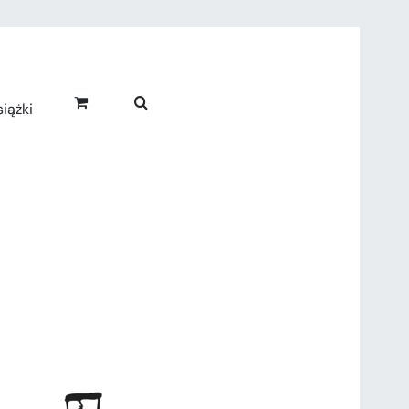
iążki
!