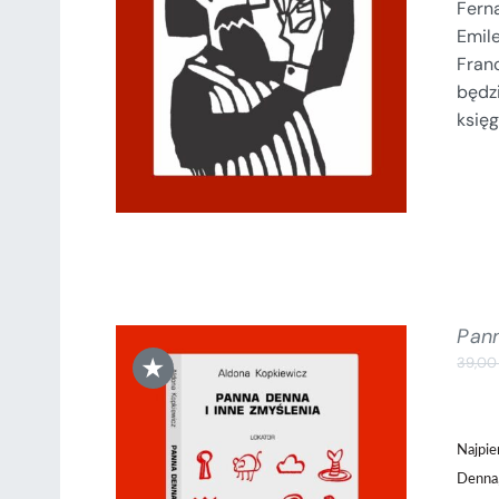
Ferna
SZCZEGÓŁY
Emile
Fran
będz
księg
Pann
★
39,0
Najpie
Denna,