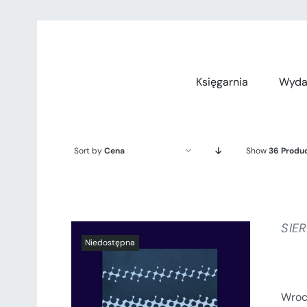
Przejdź
do
zawartości
Księgarnia
Wyda
Sort by
Cena
Show
36 Produ
SIE
Wroc