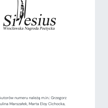
torów numeru należą m.in.: Grzegorz
ulina Marszałek, Marta Eloy Cichocka,