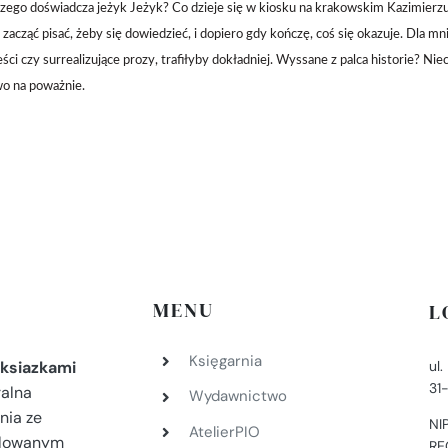
zego doświadcza jeżyk Jeżyk? Co dzieje się w kiosku na krakowskim Kazimierz
zacząć pisać, żeby się dowiedzieć, i dopiero gdy kończę, coś się okazuje. Dla mni
ści czy surrealizujące prozy, trafiłyby dokładniej. Wyssane z palca historie? Ni
o na poważnie.
MENU
L
Księgarnia
ul
ksiazkami
31
ralna
Wydawnictwo
nia ze
NI
AtelierPIO
filowanym
RE