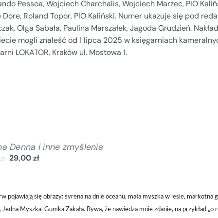
ndo Pessoa, Wojciech Charchalis, Wojciech Marzec, PIO Kalińsk
 Dore, Roland Topor, PIO Kaliński. Numer ukazuje się pod reda
czak, Olga Sabała, Paulina Marszałek, Jagoda Grudzień. Nak
iecie mogli znaleść od 1 lipca 2025 w księgarniach kameralny
arni LOKATOR, Kraków ul. Mostowa 1.
a Denna i inne zmyślenia
29,00
zł
0
zł
rw pojawiają się obrazy: syrena na dnie oceanu, mała myszka w lesie, markotna g
 Jedna Myszka, Gumka Zakała. Bywa, że nawiedza mnie zdanie, na przykład „o res