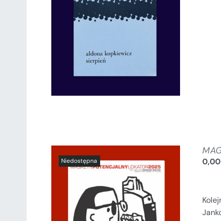
SZCZEGÓŁY
MAG
0,0
Kole
Janko