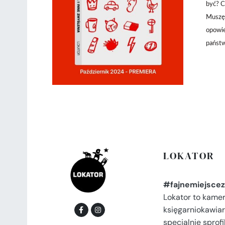
DODAJ DO KOSZYKA
/
być? C
SZCZEGÓŁY
Muszę 
opowie
państw
LOKATOR
#fajnemiejscez
Lokator to kame
księgarniokawiar
specjalnie spro