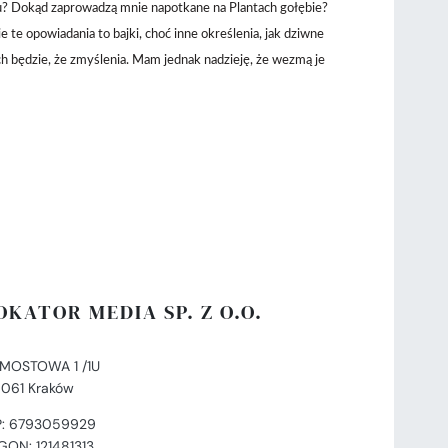
u? Dokąd zaprowadzą mnie napotkane na Plantach gołębie?
e te opowiadania to bajki, choć inne określenia, jak dziwne
ech będzie, że zmyślenia. Mam jednak nadzieję, że wezmą je
OKATOR MEDIA SP. Z O.O.
. MOSTOWA 1 /1U
-061 Kraków
P: 6793059929
GON: 121481313