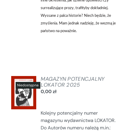
inne określenia, jak dziwne opowieści czy
surrealizujące prozy, trafiłyby dokładniej.
Wyssane z palca historie? Niech będzie, że
zmyślenia. Mam jednak nadzieję, że wezmą je
państwo na poważnie.
MAGAZYN POTENCJALNY
LOKATOR 2025
0,00
zł
SZCZEGÓŁY
Kolejny potencjalny numer
magazynu wydawnictwa LOKATOR.
Do Autorów numeru należą m.in.: