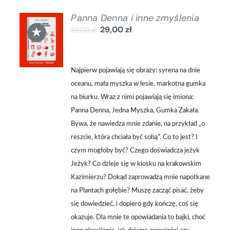
Panna Denna i inne zmyślenia
DODAJ
★
29,00
zł
39,00
zł
DO
KOSZYKA
/
SZCZEGÓŁY
Najpierw pojawiają się obrazy: syrena na dnie
oceanu, mała myszka w lesie, markotna gumka
na biurku. Wraz z nimi pojawiają się imiona:
Panna Denna, Jedna Myszka, Gumka Zakała.
Bywa, że nawiedza mnie zdanie, na przykład „o
reszcie, która chciała być sobą”. Co to jest? I
czym mogłoby być? Czego doświadcza jeżyk
Jeżyk? Co dzieje się w kiosku na krakowskim
Kazimierzu? Dokąd zaprowadzą mnie napotkane
na Plantach gołębie? Muszę zacząć pisać, żeby
się dowiedzieć, i dopiero gdy kończę, coś się
okazuje. Dla mnie te opowiadania to bajki, choć