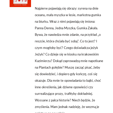
/
SZCZEGÓŁY
Najpierw pojawiają się obrazy: syrena na dnie
oceanu, mała myszka w lesie, markotna gumka
na biurku. Wraz z nimi pojawiają się imiona:
Panna Denna, Jedna Myszka, Gumka Zakała.
Bywa, że nawiedza mnie zdanie, na przykład „o
reszcie, która chciała być sobą”. Co to jest? I
czym mogłoby być? Czego doświadcza jeżyk
Jeżyk? Co dzieje się w kiosku na krakowskim
Kazimierzu? Dokąd zaprowadzą mnie napotkane
na Plantach gołębie? Muszę zacząć pisać, żeby
się dowiedzieć, i dopiero gdy kończę, coś się
okazuje. Dla mnie te opowiadania to bajki, choć
inne określenia, jak dziwne opowieści czy
surrealizujące prozy, trafiłyby dokładniej.
Wyssane z palca historie? Niech będzie, że
zmyślenia. Mam jednak nadzieję, że wezmą je