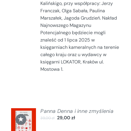
Kalińskigo, przy współpracy: Jerzy
Franczak, Olga Sabała, Paulina
Marszałek, Jagoda Grudzień. Nakład
Najnowszego Magazynu
Potencjalnego będziecie mogli
znaleść od 1 lipca 2025 w
księgarniach kameralnych na terenie
całego kraju oraz u wydawcy w
księgarni LOKATOR, Kraków ul.
Mostowa 1.
Panna Denna i inne zmyślenia
DODAJ
★
29,00
zł
39,00
zł
DO
KOSZYKA