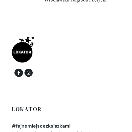
LOKATOR
#fajnemiejscezksiazkami